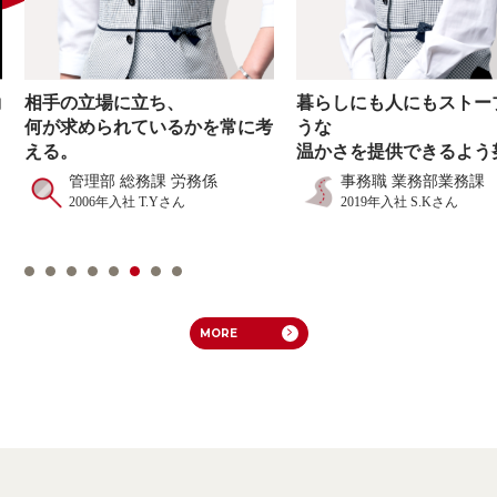
動
相手の立場に立ち、
暮らしにも人にもストー
何が求められているかを常に考
うな
。
える。
温かさを提供できるよう
管理部 総務課 労務係
事務職 業務部業務課
2006年入社 T.Yさん
2019年入社 S.Kさん
MORE