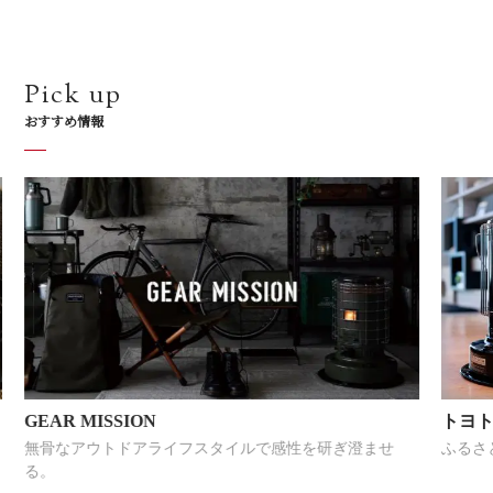
Pick up
おすすめ情報
GEAR MISSION
トヨ
無骨なアウトドアライフスタイルで感性を研ぎ澄ませ
ふるさ
る。