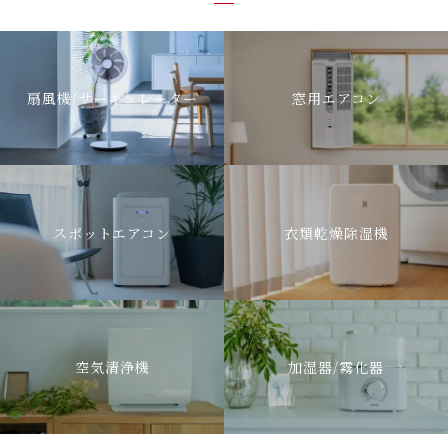
扇風機/サーキュレーター
窓用エアコン
スポットエアコン
衣類乾燥除湿機
空気清浄機
加湿器/霧化器