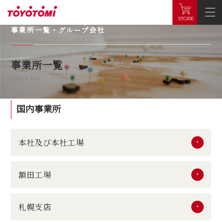
Offices & Group
STORE
事業所一覧・グループ会社
事業所一覧
Office list
国内事業所
本社及び本社工場
額田工場
札幌支店