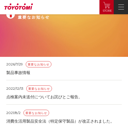
Important Notice
STORE
重要なお知らせ
2026/8/5
重要なお知らせ
１９８２年～１９８４年製の豊臣工業（現トヨトミ）製石油フ
ァンヒーターを探しています。
2026/7/29
重要なお知らせ
製品事故情報
2022/12/13
重要なお知らせ
点検案内未送付についてお詫びとご報告。
2021/8/2
重要なお知らせ
消費生活用製品安全法（特定保守製品）が改正されました。