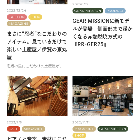
2023/1/17
2022/12/24
GEAR MISSION
PRODUCT
FASHION
SHOP
GEAR MISSIONに新モデ
MAGAZINE
ルが登場！側面部まで暖か
まさに“忍者”なこだわりの
くなる赤熱燃焼方式の
アイテム。見ているだけで
『RR-GER25』
楽しい土産屋／伊賀の京丸
屋
忍者の里にこだわりの土産屋が。
2023/7/5
2022/11/11
CAFE
MAGAZINE
MAGAZINE
GEAR MISSION
SHOP
ピアノと音楽、素材にこだ