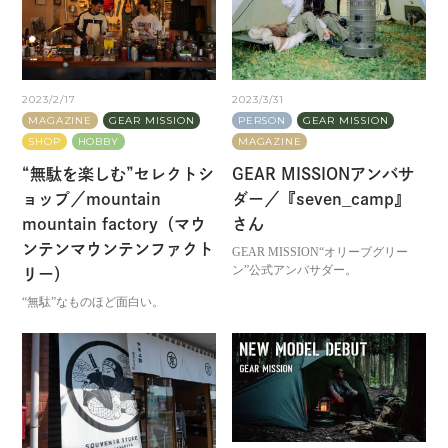
2023/2/17
2023/3/31
MAGAZINE
GEAR MISSION
PERSON
GEAR MISSION
SHOP
HOBBY
MAGAZINE
“無駄を楽しむ”セレクトシ
GEAR MISSIONアンバサ
ョップ／mountain
ダー／『seven_camp』
mountain factory（マウ
さん
ンテンマウンテンファクト
GEAR MISSION“オリーブグリー
ン”公式アンバサダー。
リー）
“無駄”なものほど面白い。