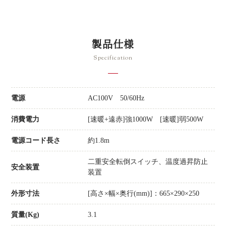
製品仕様
Specification
電源
AC100V 50/60Hz
消費電力
[速暖+遠赤]強1000W [速暖]弱500W
電源コード長さ
約1.8m
二重安全転倒スイッチ、温度過昇防止
安全装置
装置
外形寸法
[高さ×幅×奥行(mm)]：665×290×250
質量(Kg)
3.1