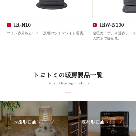
IR-N10
IRW-N100
ツイン赤外線とワイド反射のツインワイド暖房。
速暖カーボン＆遠赤シーズ
の芯まで暖める。
トヨトミの暖房製品一覧
List of Heating Products
対流形石油ストーブ
反射形石油ストーブ