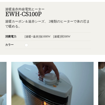
速暖遠赤外線電気ヒーター
EWH-CS100P
速暖カーボン＆遠赤シーズ、 2種類のヒーターで体の芯ま
で暖める。
消費電力
[速暖+遠赤]強1000W [速暖]弱500W
カラー