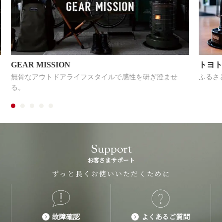
GEAR MISSION
トヨ
無骨なアウトドアライフスタイルで感性を研ぎ澄ませ
ふるさ
る。
Support
お客さまサポート
ずっと長くお使いいただくために
故障確認
よくあるご質問