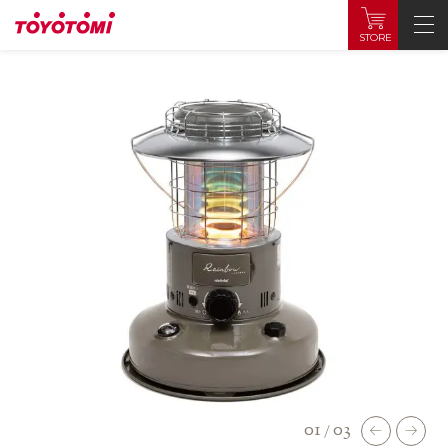
STORE
01
03
/