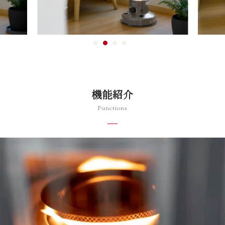
機能紹介
Functions
七色の優しい光
七色の優しい炎でお部屋全体を暖め、照らします。