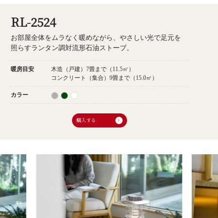
RL-2524
お部屋全体をムラなく暖めながら、やさしい光で足元を
照らすランタン調対流形石油ストーブ。
暖房目安
木造（戸建）7畳まで（11.5㎡）
コンクリート（集合）9畳まで（15.0㎡）
カラー
購入する