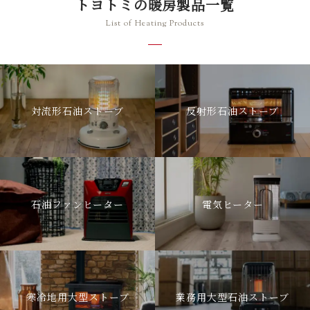
トヨトミの暖房製品一覧
List of Heating Products
対流形石油ストーブ
反射形石油ストーブ
石油ファンヒーター
電気ヒーター
寒冷地用大型ストーブ
業務用大型石油ストーブ