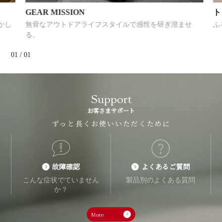
GEAR MISSION
トヨ
無骨なアウトドアライフスタイルで感性を研ぎ澄ませ
ふるさ
る。
01
/
01
Support
お客さまサポート
ずっと長くお使いいただくために
故障確認
よくあるご質問
こんな症状でていません
製品別のよくある質問
か？
More