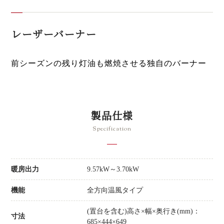
レーザーバーナー
前シーズンの残り灯油も燃焼させる独自のバーナー
製品仕様
Specification
暖房出力
9.57kW～3.70kW
機能
全方向温風タイプ
(置台を含む)高さ×幅×奥行き(mm)：
寸法
685×444×649