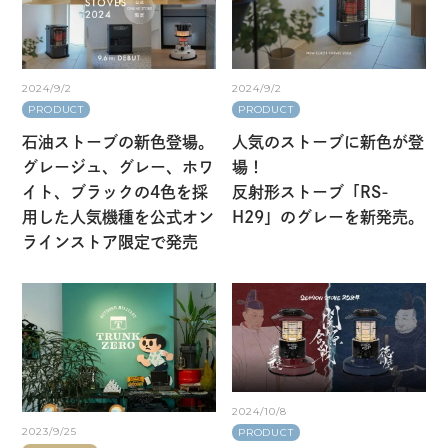
2024/9/2
2024/9/2
PRODUCT
PRODUCT
石油ストーブの新色登場。
人気のストーブに新色が登
グレージュ、グレー、ホワ
場！
イト、ブラックの4色を採
反射形ストーブ「RS-
用した人気機種を公式オン
H29」のグレーを新発売。
ラインストア限定で発売
2024/10/8
2023/9/25
PRODUCT