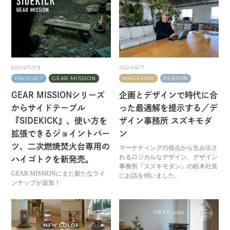
2024/7/29
2024/6/7
PRODUCT
GEAR MISSION
MAGAZINE
PERSON
GEAR MISSIONシリーズ
企画とデザインで時代に合
からサイドテーブル
った最適解を提示する／デ
『SIDEKICK』、使い方を
ザイン事務所 スズキモダ
拡張できるジョイントパー
ン
ツ、二次燃焼焚火台専用の
マーケティングの視点から生み出さ
れるロジカルなデザイン、デザイン
ハイゴトクを新発売。
事務所『スズキモダン』の鈴木社長
GEAR MISSIONにまた新たなライ
にお話を伺いました。
ンナップが追加！