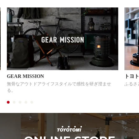
GEAR MISSION
トヨ
無骨なアウトドアライフスタイルで感性を研ぎ澄ませ
ふるさ
る。