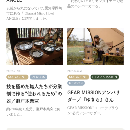
ANGLE
こだわりのアメリカンダイナーで絶
品のハンバーガーを。
以前から気になっていた愛知県岡崎
市にある「 Okazaki Micro Hotel
ANGLE」に訪問しました。
2025/1/10
2023/3/31
MAGAZINE
PERSON
MAGAZINE
GEAR MISSION
PERSON
技を極めた職人たちが分業
GEAR MISSIONアンバサ
制で作る“使われるため”の
ダー／『ゆきち』さん
器／瀬戸本業窯
GEAR MISSION“コヨーテブラウ
約250年続く窯元。瀬戸本業窯に伺
ン”公式アンバサダー。
いました。