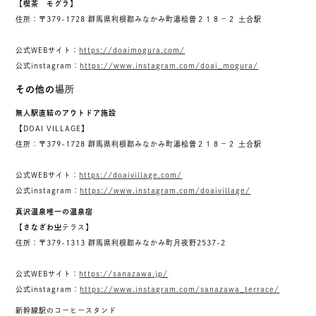
【喫茶 モグラ】
住所：〒379-1728 群馬県利根郡みなかみ町湯桧曽２１８−２ 土合駅
公式WEBサイト：
https://doaimogura.com/
公式instagram：
https://www.instagram.com/doai_mogura/
その他の
場所
無人駅直結のアウトドア施設
【
DOAI VILLAGE
】
住所：〒379-1728 群馬県利根郡みなかみ町湯桧曽２１８−２ 土合駅
公式WEBサイト：
https://doaivillage.com/
公式instagram：
https://www.instagram.com/doaivillage/
真沢温泉唯一の温泉宿
【さなざわ
㞢
テラス
】
住所：〒379-1313 群馬県利根郡みなかみ町月夜野2537-2
公式WEBサイト：
https://sanazawa.jp/
公式instagram：
https://www.instagram.com/sanazawa_terrace/
新幹線駅のコーヒースタンド