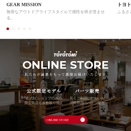
GEAR MISSION
トヨ
無骨なアウトドアライフスタイルで感性を研ぎ澄ませ
ふるさ
る。
ONLINE STORE
私たちが誠意をもって直接お届けいたします
公式限定モデル
パーツ販売
公式ECショップのみの
長くご利用いただいた
限定商品も多数取り揃え
消耗部品のパーツ販売
ONLINE STORE