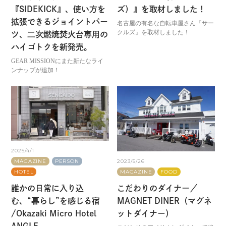
『SIDEKICK』、使い方を
ズ）』を取材しました！
拡張できるジョイントパー
名古屋の有名な自転車屋さん『サー
クルズ』を取材しました！
ツ、二次燃焼焚火台専用の
ハイゴトクを新発売。
GEAR MISSIONにまた新たなライ
ンナップが追加！
2025/4/1
2023/5/26
MAGAZINE
PERSON
MAGAZINE
FOOD
HOTEL
こだわりのダイナー／
誰かの日常に入り込
MAGNET DINER（マグネ
む、“暮らし”を感じる宿
ットダイナー）
/Okazaki Micro Hotel