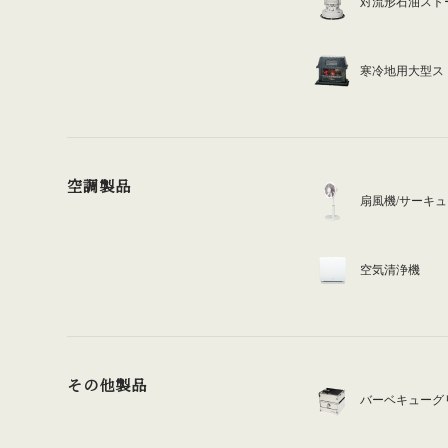
対流形石油スト
寒冷地用大型ス
空調製品
扇風機/サーキ
空気清浄機
その他製品
バーベキューグ