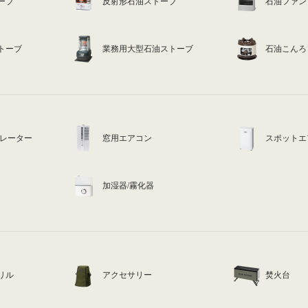
ーブ
反射形石油ストーブ
石油ファン
トーブ
業務用大型石油ストーブ
石油こんろ
ュレーター
窓用エアコン
スポットエ
加湿器/霧化器
リル
アクセサリー
焚火台