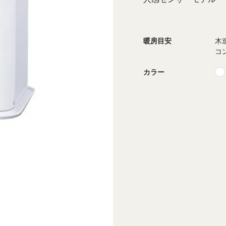
暖房目安
木
コ
カラー