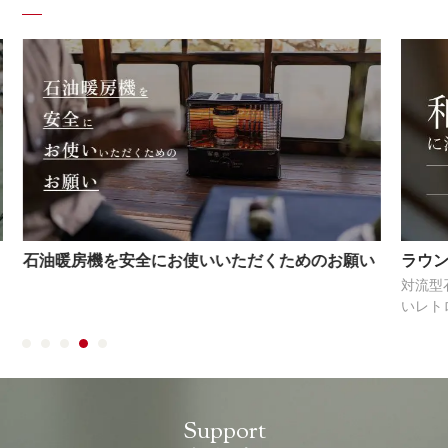
石油暖房機を安全にお使いいただくためのお願い
ラウン
対流型
いレト
Support