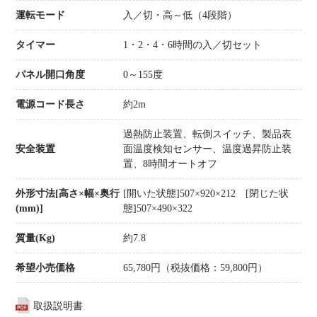
運転モード
入／切・高～低（4段階）
タイマー
1・2・4・6時間の入／切セット
パネル開口角度
0～155度
電源コード長さ
約2m
過熱防止装置、転倒スイッチ、製品表
安全装置
面温度検知センサー、温度過昇防止装
置、8時間オートオフ
外形寸法[高さ×幅×奥行
[開いた状態]507×920×212 [閉じた状
(mm)]
態]507×490×322
質量(Kg)
約7.8
希望小売価格
65,780円（税抜価格：59,800円）
取扱説明書