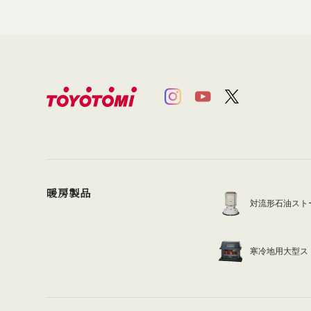
暖房製品
対流形石油スト
寒冷地用大型ス