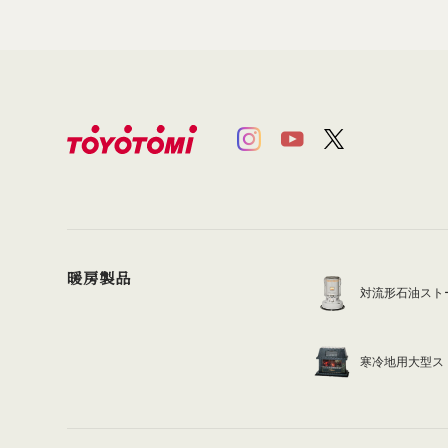
暖房製品
対流形石油スト
寒冷地用大型ス