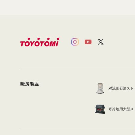
暖房製品
対流形石油スト
寒冷地用大型ス