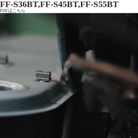
FF-S36BT,FF-S45BT,FF-S55BT
PDFはこちら