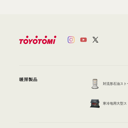
暖房製品
対流形石油スト
寒冷地用大型ス