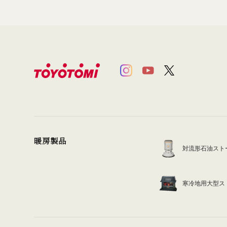
暖房製品
対流形石油スト
寒冷地用大型ス