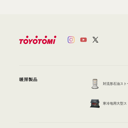
暖房製品
対流形石油スト
寒冷地用大型ス