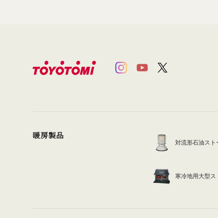
暖房製品
対流形石油スト
寒冷地用大型ス