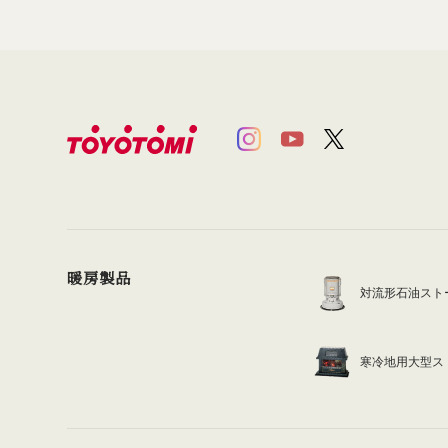
暖房製品
対流形石油スト
寒冷地用大型ス