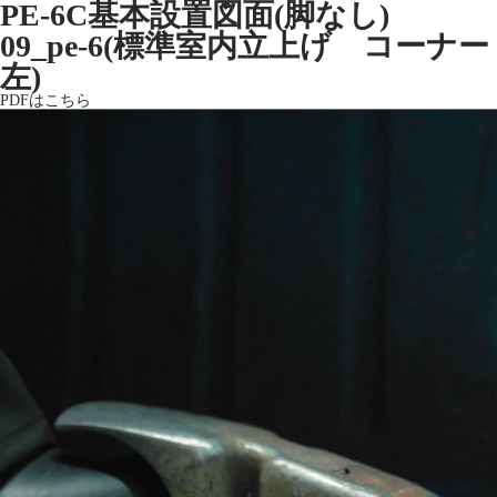
PE-6C基本設置図面(脚なし)
09_pe-6(標準室内立上げ コーナー
左)
PDFはこちら