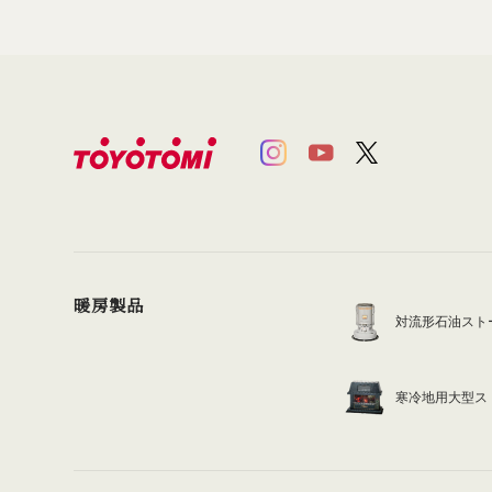
暖房製品
対流形石油スト
寒冷地用大型ス