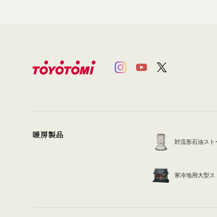
暖房製品
対流形石油スト
寒冷地用大型ス