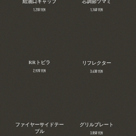
給油口キャップ
芯調節ツマミ
1,210 yen
1,760 yen
RRトビラ
リフレクター
2,970 yen
3,630 yen
ファイヤーサイドテー
グリルプレート
ブル
3,850 yen