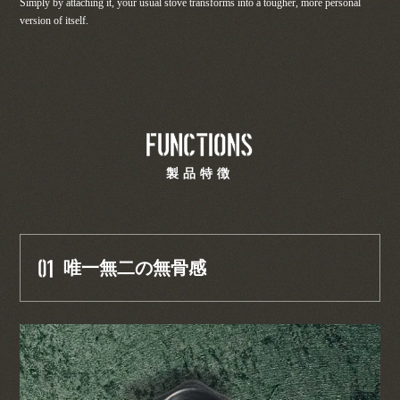
Simply by attaching it, your usual stove transforms into a tougher, more personal
version of itself.
FUNCTIONS
製品特徴
01
唯一無二の無骨感