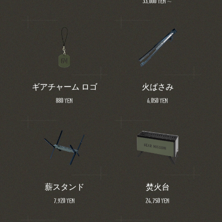
33,000 yen～
ギアチャーム ロゴ
火ばさみ
880 yen
6,050 yen
薪スタンド
焚火台
7,920 yen
24,750 yen