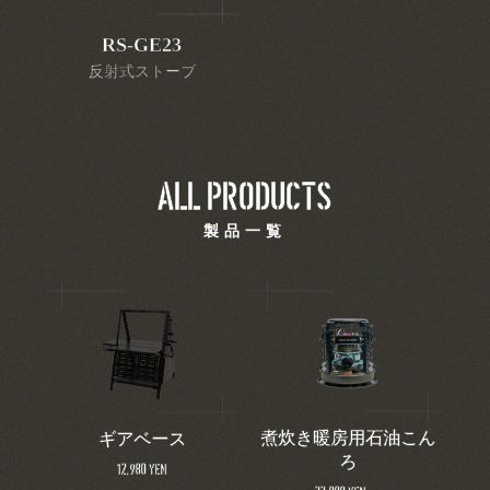
RS-GE23
反射式ストーブ
ALL PRODUCTS
製品一覧
煮炊き暖房用石油こん
ギアベース
ろ
12,980 YEN