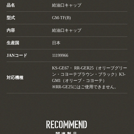
品名
給油口キャップ
型式
GM-TF(B)
内容
給油口キャップ
生産国
日本
JANコード
11199966
KS-GE67・ RR-GER25（オリーブグリー
ン・コヨーテブラウン・ブラック）K3-
対応機種
GM1（オリーブ・コヨーテ）
※RR-GE25にはご使用できません。
Recommend