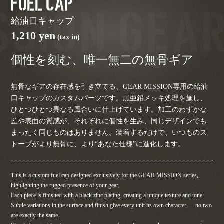
Fuel Cap
給油口キャップ
1,210 yen
(tax in)
個性を刻む、唯一無二の無骨ギア
無骨なギアの存在感を引き立てる、GEAR MISSION専用の給油
口キャップのカスタムパーツです。黒亜鉛メッキ処理を施し、
ひとつひとつ異なる風合いに仕上げています。加工のわずかな
差や表面の質感が、それぞれに個性を生み、同じデザインでも
まったく同じものはありません。装着するだけで、いつものス
トーブがより無骨に、より“あなた仕様”に進化します。
This is a custom fuel cap designed exclusively for the GEAR MISSION series,
highlighting the rugged presence of your gear.
Each piece is finished with a black zinc plating, creating a unique texture and tone.
Subtle variations in the surface and finish give every unit its own character — no two
are exactly the same.