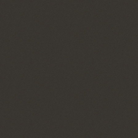
TOYOTOMI STORE
ONLINE STORE
GEAR MISSIONを体験できるトヨトミストア
GEAR MISSIONを購入するならコチラ