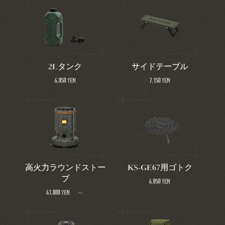
2Lタンク
サイドテーブル
6,050 yen
7,150 yen
高火力ラウンドストー
KS-GE67用ゴトク
ブ
6,050 yen
41,800 yen ～