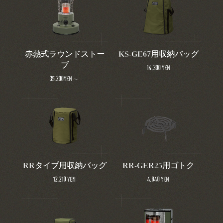
赤熱式ラウンドストー
KS-GE67用収納バッグ
ブ
14,300 yen
35,200yen～
RRタイプ用収納バッグ
RR-GER25用ゴトク
12,210 yen
4,840 yen