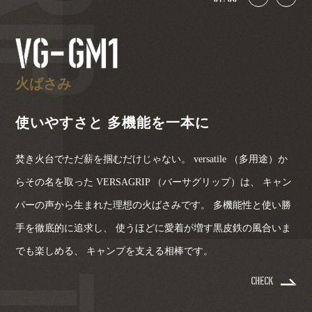
VG-GM1
火ばさみ
使いやすさと
多機能を一本に
焚き火台でただ薪を掴むだけじゃない。 versatile （多用途）か
らその名を取った VERSAGRIP （バーサグリップ）は、 キャン
パーの声から生まれた理想の火ばさみです。 多機能性と使い勝
手を徹底的に追求し、 使うほどに愛着が増す黒皮鉄の風合いま
でも楽しめる、 キャンプを支える相棒です。
CHECK